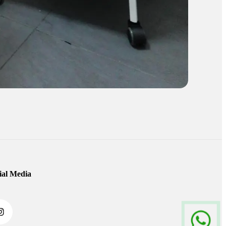
ial Media
agram